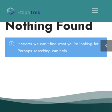
Nothing Found
It seems we can’t find what you’re looking for.
Perhaps searching can help.