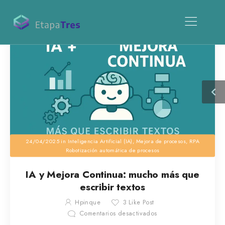
24/04/2025
in
Inteligencia Artificial (IA)
,
Mejora de procesos
,
RPA
Robotización automática de procesos
IA y Mejora Continua: mucho más que
escribir textos
Hpinque
3
Like Post
Comentarios desactivados