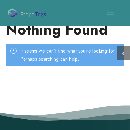
Nothing Found
It seems we can’t find what you’re looking for.
Perhaps searching can help.