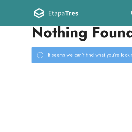
Nothing Foun
It seems we can’t find what you’re look