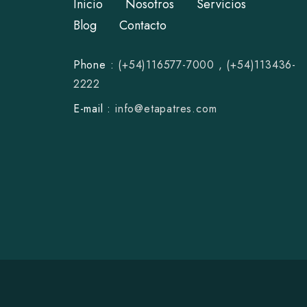
Inicio
Nosotros
Servicios
Blog
Contacto
Phone :
(+54)116577-7000
,
(+54)113436-
2222
E-mail :
i
nfo@etapatres.com