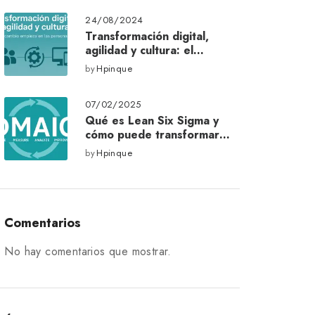
24/08/2024
Transformación digital,
agilidad y cultura: el
verdadero cambio
by
Hpinque
empieza en las personas
07/02/2025
Qué es Lean Six Sigma y
cómo puede transformar
tu empresa
by
Hpinque
Comentarios
No hay comentarios que mostrar.