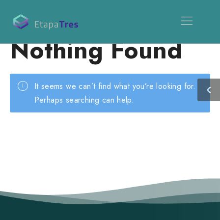
Nothing Found
It seems we can’t find what you’re looking for.
Perhaps searching can help.